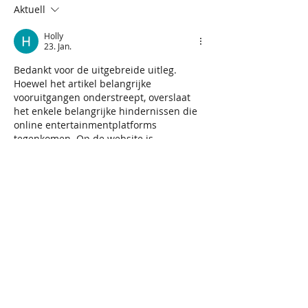
Aktuell
Holly
23. Jan.
Bedankt voor de uitgebreide uitleg. 
Hoewel het artikel belangrijke 
vooruitgangen onderstreept, overslaat 
het enkele belangrijke hindernissen die 
online entertainmentplatforms 
tegenkomen. Op de website is 
aanvullende informatie over dit 
onderwerp beschikbaar. Een 
gebalanceerder standpunt zou de 
discussie bevorderen.